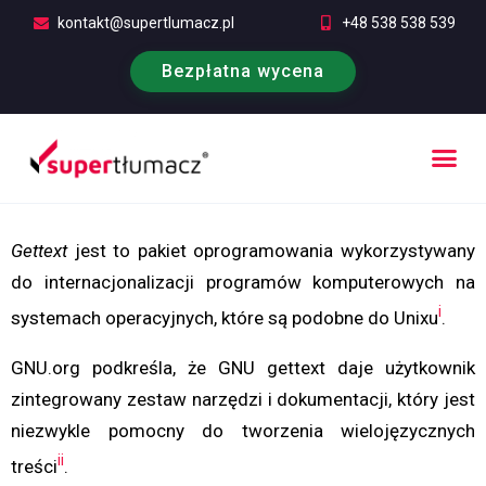
kontakt@supertlumacz.pl
+48 538 538 539
Bezpłatna wycena
Poufność tłumaczeń
Kontakt i bezpłatna wycena
Gettext
jest to pakiet oprogramowania wykorzystywany
do internacjonalizacji programów komputerowych na
i
systemach operacyjnych, które są podobne do Unixu
.
GNU.org podkreśla, że GNU gettext daje użytkownik
zintegrowany zestaw narzędzi i dokumentacji, który jest
niezwykle pomocny do tworzenia wielojęzycznych
ii
treści
.