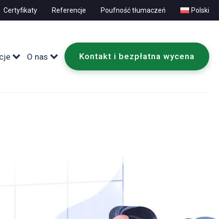
Certyfikaty
Referencje
Poufność tłumaczeń
Polski
Kontakt i bezpłatna wycena
cje
O nas