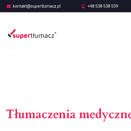
kontakt@supertlumacz.pl
+48 538 538 539
Tłumaczenia medyczn