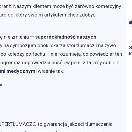
i branż. Naszym klientem może być zarówno komercyjny
eurolog, który swoim artykułem chce zdobyć
ię nie zmienia —
superdokładność naszych
zy na sympozjum obok lekarza stoi tłumacz i na żywo
S
k
bo koledzy po fachu – nie rozumieją, co powiedział ten
o ogromna odpowiedzialność i w pełni zdajemy sobie z
ami medycznymi
właśnie tak:
nu
UPERTŁUMACZ® to gwarancja jakości tłumaczenia.