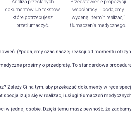
Analiza przesłanych
Przedstawienie propozycji
dokumentów lub tekstów,
współpracy – podajemy
które potrzebujesz
wycenę i termin realizacji
przetłumaczyć.
tłumaczenia medycznego.
mówień. (*podajemy czas naszej reakcji od momentu otrzym
a medyczne prosimy o przedpłatę. To standardowa procedu
z? Zależy Ci na tym, aby przekazać dokumenty w ręce specja
ecjalizuje się w realizacji usługi tłumaczeń medycznych z
ści w jednej osobie. Dzięki temu masz pewność, że zadba