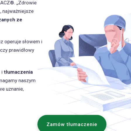
MACZ®. „Zdrowie
i, najważniejsze
zanych ze
z operuje słowem i
t czy prawidłowy
 i
tłumaczenia
pomagamy naszym
we uznanie,
Zamów tłumaczenie