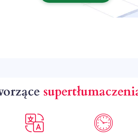
worzące
supertłumaczen