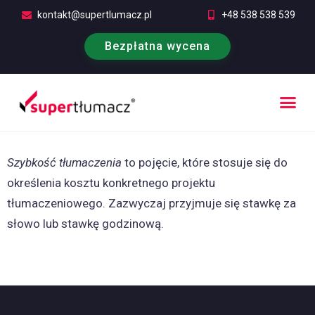
kontakt@supertlumacz.pl
+48 538 538 539
Bezpłatna wycena
Poufność tłumaczeń
Kontakt i bezpłatna wycena
Szybkość tłumaczenia
to pojęcie, które stosuje się do
określenia kosztu konkretnego projektu
tłumaczeniowego. Zazwyczaj przyjmuje się stawkę za
słowo lub stawkę godzinową.