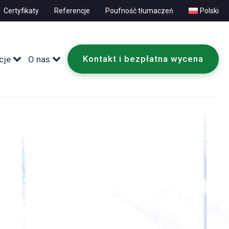
Certyfikaty
Referencje
Poufność tłumaczeń
Polski
Kontakt i bezpłatna wycena
cje
O nas