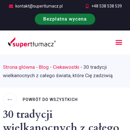
kontakt@supertlumacz.pl
+48 538 538 539
Bezpłatna wycena
Strona główna
-
Blog
-
Ciekawostki
-
30 tradycji
wielkanocnych z całego świata, które Cię zadziwią
POWRÓT DO WSZYSTKICH
30 tradycji
wielkanocnych z całego