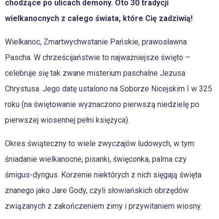
chodzące po ulicach demony. Oto 30 tradycji
wielkanocnych z całego świata, które Cię zadziwią!
Wielkanoc, Zmartwychwstanie Pańskie, prawosławna
Pascha. W chrześcijaństwie to najważniejsze święto –
celebruje się tak zwane misterium paschalne Jezusa
Chrystusa. Jego datę ustalono na Soborze Nicejskim I w 325
roku (na świętowanie wyznaczono pierwszą niedzielę po
pierwszej wiosennej pełni księżyca).
Okres świąteczny to wiele zwyczajów ludowych, w tym:
śniadanie wielkanocne, pisanki, święconka, palma czy
śmigus-dyngus. Korzenie niektórych z nich sięgają święta
znanego jako Jare Gody, czyli słowiańskich obrzędów
związanych z zakończeniem zimy i przywitaniem wiosny.