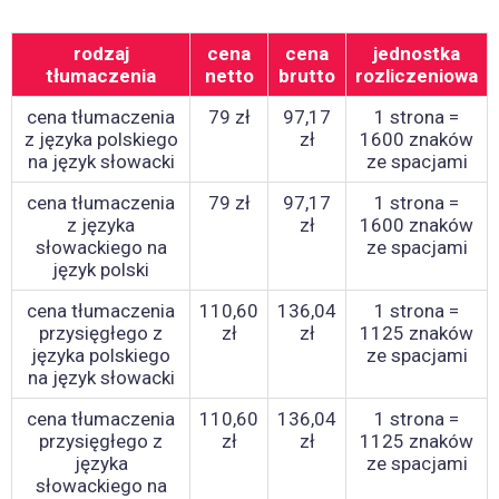
rodzaj
cena
cena
jednostka
tłumaczenia
netto
brutto
rozliczeniowa
cena tłumaczenia
79 zł
97,17
1 strona =
z języka polskiego
zł
1600 znaków
na język słowacki
ze spacjami
cena tłumaczenia
79 zł
97,17
1 strona =
z języka
zł
1600 znaków
słowackiego na
ze spacjami
język polski
cena tłumaczenia
110,60
136,04
1 strona =
przysięgłego z
zł
zł
1125 znaków
języka polskiego
ze spacjami
na język słowacki
cena tłumaczenia
110,60
136,04
1 strona =
przysięgłego z
zł
zł
1125 znaków
języka
ze spacjami
słowackiego na