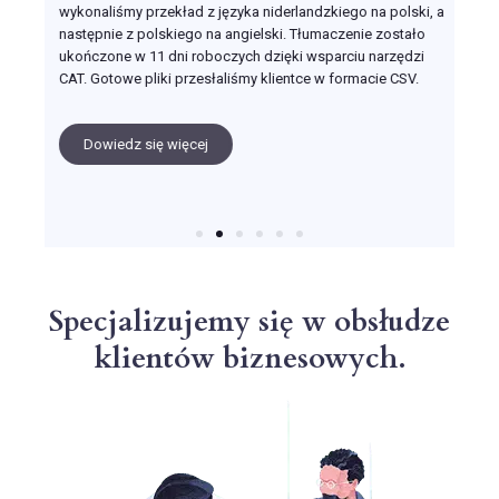
AT.
wykonaliśmy przekład z języka niderlandzkiego na polski, a
które
następnie z polskiego na angielski. Tłumaczenie zostało
szyb
i
ukończone w 11 dni roboczych dzięki wsparciu narzędzi
termi
CAT. Gotowe pliki przesłaliśmy klientce w formacie CSV.
 z
D
Dowiedz się więcej
Specjalizujemy się w obsłudze
klientów biznesowych.