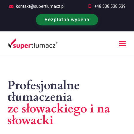
kontakt@supertlumacz.pl
+48 538 538 539
Bezpłatna wycena
Profesjonalne
tłumaczenia
ze słowackiego i na
słowacki