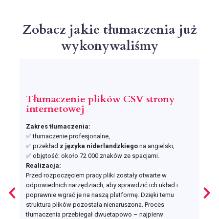
Zobacz jakie tłumaczenia już
wykonywaliśmy
Tłumaczenie plików CSV strony
internetowej
Tł
śr
och
Zakres tłumaczenia:
✅ tłumaczenie profesjonalne,
✅ przekład
z języka niderlandzkiego
na angielski,
Zakr
✅ objętość: około 72 000 znaków ze spacjami.
✅ tł
Realizacja:
✅ pr
Przed rozpoczęciem pracy pliki zostały otwarte w
✅ ob
odpowiednich narzędziach, aby sprawdzić ich układ i
Real
poprawnie wgrać je na naszą platformę. Dzięki temu
Tłum
 IDML
struktura plików pozostała nienaruszona. Proces
roboc
kład
tłumaczenia przebiegał dwuetapowo – najpierw
pozw