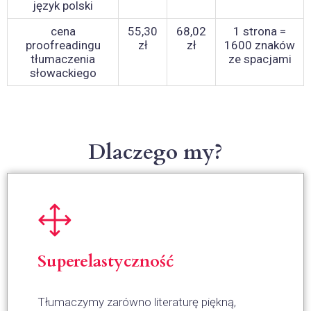
język polski
cena
55,30
68,02
1 strona =
proofreadingu
zł
zł
1600 znaków
tłumaczenia
ze spacjami
słowackiego
Dlaczego my?
Superelastyczność
Tłumaczymy zarówno literaturę piękną,