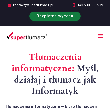
kontakt@supertlumacz.pl
+48 538 538 539
Bezpłatna wycena
Poufność tłumaczeń
Kontakt i bezpłatna wycena
Tłumaczenia
informatyczne:
Myśl,
działaj i tłumacz jak
Informatyk
Tłumaczenia informatyczne – biuro tłumaczeń