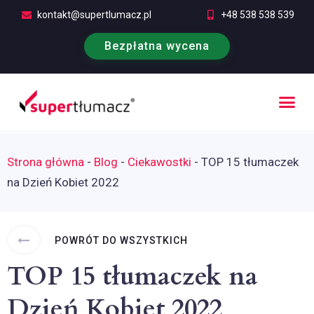
kontakt@supertlumacz.pl
+48 538 538 539
Bezpłatna wycena
Poufność tłumaczeń
Kontakt i bezpłatna wycena
Strona główna
-
Blog
-
Ciekawostki
-
TOP 15 tłumaczek
na Dzień Kobiet 2022
POWRÓT DO WSZYSTKICH
TOP 15 tłumaczek na
Dzień Kobiet 2022