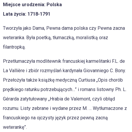
Miejsce urodzenia: Polska
Lata życia: 1718-1791
Tworzyła jako Dama, Pewna dama polska czy Pewna zacna
weteranka. Była poetką, tłumaczką, moralistką oraz
filantropką.
Przetłumaczyła modlitewnik francuskiej karmelitanki F.L. de
La Vallière i zbiór rozmyślań kardynała Giovanniego C. Bony.
Przełożyła także książkę medyczną Curtiusa „Opis chorób
prędkiego ratunku potrzebujących…” i romans listowny Ph. L.
Gérarda zatytułowany „Hrabia de Valemont, czyli obłąd
rozumu. Listy zebrane i wydane przez M. … Wytłumaczone z
francuskiego na ojczysty język przez pewną zacną
weterankę”.