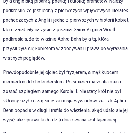
Była angielską pisarką, poetką i autorką dramatów. Należy
podkreślić, że jest jedną z pierwszych wpływowych literatek
pochodzących z Anglii i jedną z pierwszych w historii kobiet,
które zarabiały na życie z pisania. Sama Virginia Woolf
podkreślała, że to właśnie Aphra Behn była tą, która
przysłużyła się kobietom w zdobywaniu prawa do wyrażania
własnych poglądów.
Prawdopodobnie jej ojciec był fryzjerem, a mąż kupcem
niemieckim lub holenderskim. Po śmierci małżonka miała
zostać szpiegiem samego Karola II. Niestety król nie był
skłonny szybko zapłacić za misje wywiadowcze. Tak Aphra
Behn popadła w długi i trafiła do więzienia, skąd udało się jej
wyjść, ale sprawa ta do dziś dnia owiana jest tajemnicą.