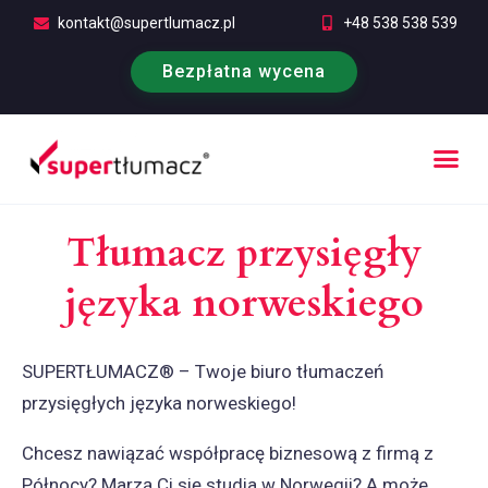
kontakt@supertlumacz.pl
+48 538 538 539
Bezpłatna wycena
Poufność tłumaczeń
Kontakt i bezpłatna wycena
Tłumacz przysięgły
języka norweskiego
SUPERTŁUMACZ® – Twoje biuro tłumaczeń
przysięgłych języka norweskiego!
Chcesz nawiązać współpracę biznesową z firmą z
Północy? Marzą Ci się studia w Norwegii? A może