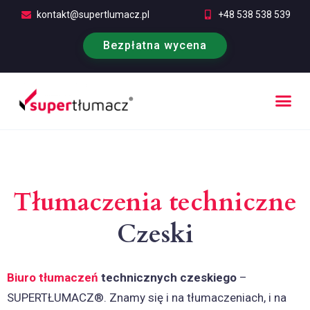
kontakt@supertlumacz.pl
+48 538 538 539
Bezpłatna wycena
Poufność tłumaczeń
Kontakt i bezpłatna wycena
Tłumaczenia techniczne
Czeski
Biuro tłumaczeń
technicznych czeskiego
–
SUPERTŁUMACZ®. Znamy się i na tłumaczeniach, i na