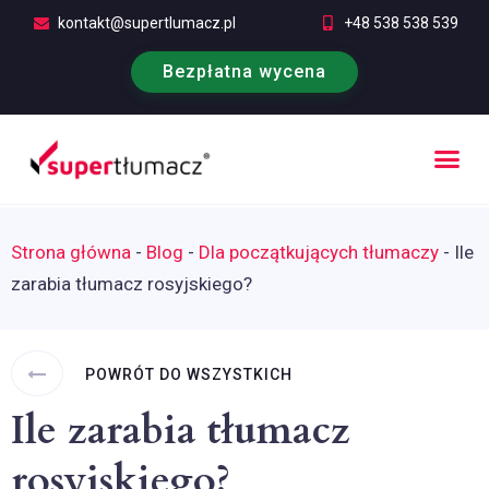
kontakt@supertlumacz.pl
+48 538 538 539
Bezpłatna wycena
Poufność tłumaczeń
Kontakt i bezpłatna wycena
Strona główna
-
Blog
-
Dla początkujących tłumaczy
-
Ile
zarabia tłumacz rosyjskiego?
POWRÓT DO WSZYSTKICH
Ile zarabia tłumacz
rosyjskiego?