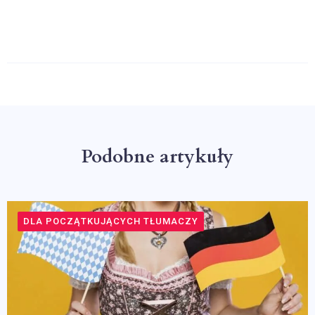
Podobne artykuły
DLA POCZĄTKUJĄCYCH TŁUMACZY