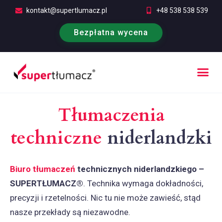
kontakt@supertlumacz.pl
+48 538 538 539
Bezpłatna wycena
Poufność tłumaczeń
Kontakt i bezpłatna wycena
Tłumaczenia
techniczne
niderlandzki
Biuro tłumaczeń
technicznych niderlandzkiego –
SUPERTŁUMACZ®
. Technika wymaga dokładności,
precyzji i rzetelności. Nic tu nie może zawieść, stąd
nasze przekłady są niezawodne.