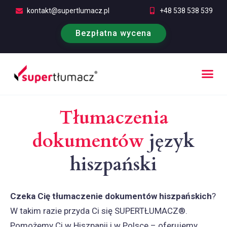
kontakt@supertlumacz.pl
+48 538 538 539
Bezpłatna wycena
Poufność tłumaczeń
Kontakt i bezpłatna wycena
Tłumaczenia
dokumentów
język
hiszpański
Czeka Cię
tłumaczenie dokumentów hiszpańskich
?
W takim razie przyda Ci się SUPERTŁUMACZ®.
Pomożemy Ci w Hiszpanii i w Polsce – oferujemy