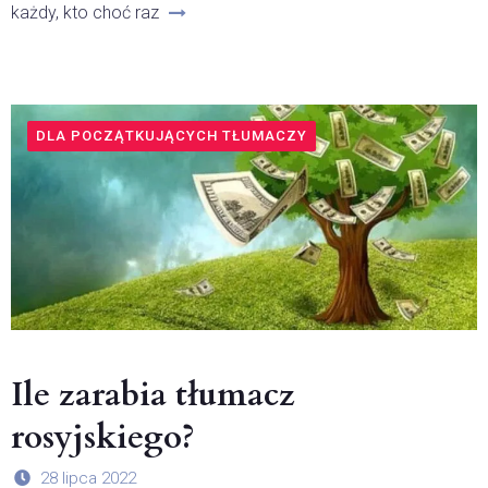
każdy, kto choć raz
DLA POCZĄTKUJĄCYCH TŁUMACZY
Ile zarabia tłumacz
rosyjskiego?
28 lipca 2022