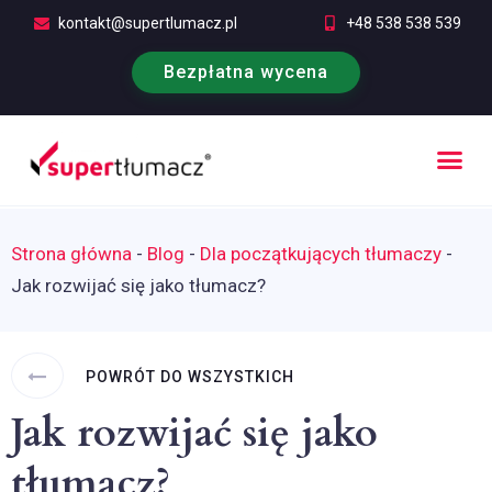
kontakt@supertlumacz.pl
+48 538 538 539
Bezpłatna wycena
Poufność tłumaczeń
Kontakt i bezpłatna wycena
Strona główna
-
Blog
-
Dla początkujących tłumaczy
-
Jak rozwijać się jako tłumacz?
POWRÓT DO WSZYSTKICH
Jak rozwijać się jako
tłumacz?