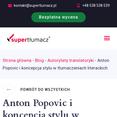
kontakt@supertlumacz.pl
+48 538 538 539
Bezpłatna wycena
Poufność tłumaczeń
Kontakt i bezpłatna wycena
Strona główna
-
Blog
-
Autorytety translatoryki
-
Anton
Popovic i koncepcja stylu w tłumaczeniach literackich
POWRÓT DO WSZYSTKICH
Anton Popovic i
koncepcja stylu w