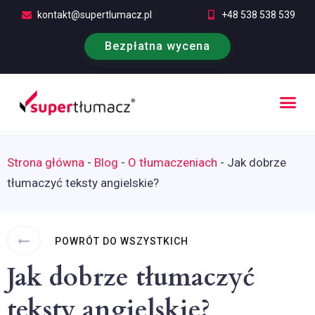
kontakt@supertlumacz.pl
+48 538 538 539
Bezpłatna wycena
Poufność tłumaczeń
Kontakt i bezpłatna wycena
Strona główna
-
Blog
-
O tłumaczeniach
-
Jak dobrze
tłumaczyć teksty angielskie?
POWRÓT DO WSZYSTKICH
Jak dobrze tłumaczyć
teksty angielskie?