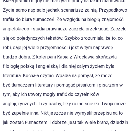
Białegostoku nigdy nie marzyła o pracy na takim stanowisku.
Życie samo napisało jednak scenariusz za nią. Przypadkowo
trafiła do biura tłumaczeń. Ze względu na biegłą znajomość
angielskiego i studia prawnicze zaczęła przekładać. Zaczęło
się od pojedynczych tekstów. Szybko zrozumiała, że to, co
robi, daje jej wiele przyjemności i jest w tym naprawdę
bardzo dobra. Z kolei pani Kasia z Wrocławia skończyła
filologię polską i angielską i dla niej całym życiem była
literatura. Kochała czytać. Wpadła na pomysł, że może
być tłumaczem literatury i pomagać pisarkom i pisarzom w
tym, aby ich utwory mogły trafić do czytelników
anglojęzycznych. Trzy osoby, trzy różne ścieżki. Twoja może
być zupełnie inna. Nikt jeszcze nie wymyślił przepisu na to
jak zostać tłumaczem. I dobrze, jest tak wiele branż, dziedzin