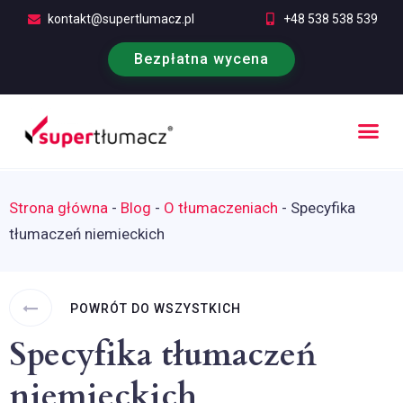
kontakt@supertlumacz.pl
+48 538 538 539
Bezpłatna wycena
Poufność tłumaczeń
Kontakt i bezpłatna wycena
Strona główna
-
Blog
-
O tłumaczeniach
-
Specyfika
tłumaczeń niemieckich
POWRÓT DO WSZYSTKICH
Specyfika tłumaczeń
niemieckich