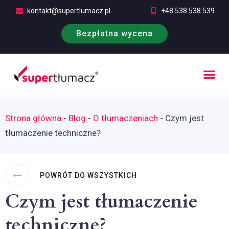
kontakt@supertlumacz.pl
+48 538 538 539
Bezpłatna wycena
Poufność tłumaczeń
Kontakt i bezpłatna wycena
Strona główna
-
Blog
-
O tłumaczeniach
-
Czym jest
tłumaczenie techniczne?
POWRÓT DO WSZYSTKICH
Czym jest tłumaczenie
techniczne?