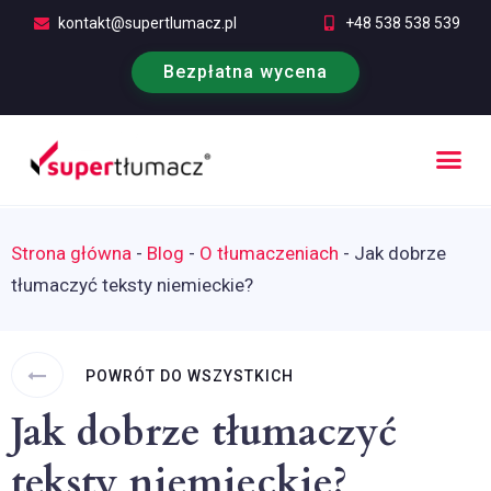
kontakt@supertlumacz.pl
+48 538 538 539
Bezpłatna wycena
Poufność tłumaczeń
Kontakt i bezpłatna wycena
Strona główna
-
Blog
-
O tłumaczeniach
-
Jak dobrze
tłumaczyć teksty niemieckie?
POWRÓT DO WSZYSTKICH
Jak dobrze tłumaczyć
teksty niemieckie?