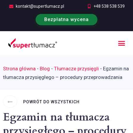
kontakt@supertlumacz.pl
+48 538 538 539
Bezpłatna wycena
Poufność tłumaczeń
Kontakt i bezpłatna wycena
Strona główna
-
Blog
-
Tłumacze przysięgli
-
Egzamin na
tłumacza przysięgłego – procedury przeprowadzania
POWRÓT DO WSZYSTKICH
Egzamin na tłumacza
przysięgłego – procedury