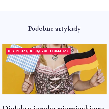
Podobne artykuły
DLA POCZĄTKUJĄCYCH TŁUMACZY
Dialekty języka niemieckiego