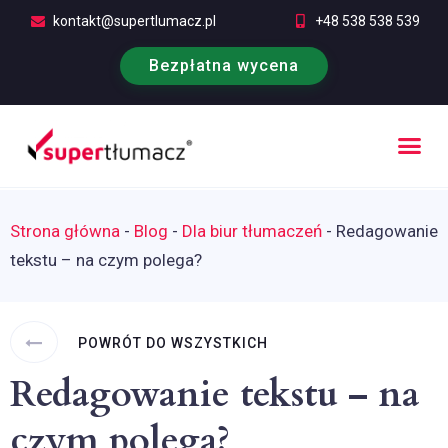
kontakt@supertlumacz.pl
+48 538 538 539
Bezpłatna wycena
Poufność tłumaczeń
Kontakt i bezpłatna wycena
Strona główna
-
Blog
-
Dla biur tłumaczeń
-
Redagowanie
tekstu – na czym polega?
POWRÓT DO WSZYSTKICH
Redagowanie tekstu – na
czym polega?