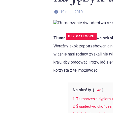
19 maja 2010
BEZ KATEGORII
Tłumaczenie świadectwa szkoln
Wyraźny skok zapotrzebowania na 
właśnie nasi rodacy zyskali nie 
kraju, aby pracować i rozwijać s
korzysta z tej możliwości!
Na skróty
ukryj
1
Tłumaczenie dyplomu n
2
Świadectwo ukończenia