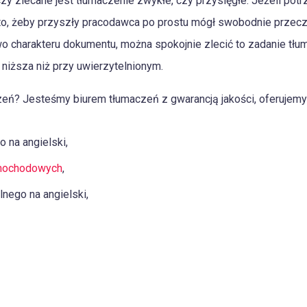
zy zlecane jest tłumaczenie zwykłe, czy przysięgłe. Jeżeli pot
 to, żeby przyszły pracodawca po prostu mógł swobodnie przeczyt
wo charakteru dokumentu, można spokojnie zlecić to zadanie tł
niższa niż przy uwierzytelnionym.
eń? Jesteśmy biurem tłumaczeń z gwarancją jakości, oferujemy u
o na angielski,
mochodowych
,
nego na angielski,