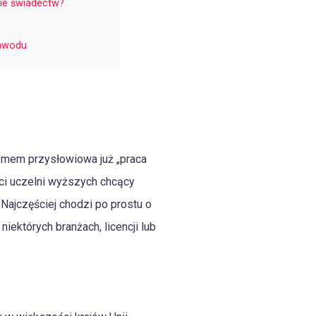
ie świadectw?
zawodu
blemem przysłowiowa już „praca
nci uczelni wyższych chcący
Najczęściej chodzi po prostu o
których branżach, licencji lub