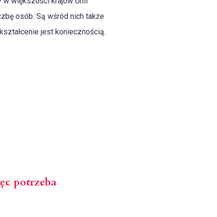
y w większości krajów Unii
czbę osób. Są wśród nich także
ształcenie jest koniecznością.
ęc potrzeba