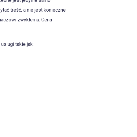
rzebne jest jedynie samo
ać treść, a nie jest konieczne
umaczowi zwykłemu. Cena
sługi takie jak: