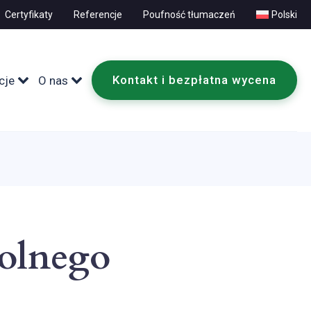
Certyfikaty
Referencje
Poufność tłumaczeń
Polski
Kontakt i bezpłatna wycena
cje
O nas
kolnego