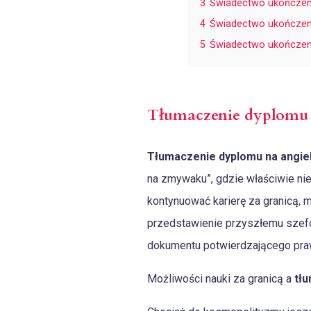
3
Świadectwo ukończeni
4
Świadectwo ukończenia
5
Świadectwo ukończeni
Tłumaczenie dyplomu n
Tłumaczenie dyplomu na angiel
na zmywaku”, gdzie właściwie nie
kontynuować karierę za granicą, 
przedstawienie przyszłemu szefow
dokumentu potwierdzającego pr
Możliwości nauki za granicą a
tłu