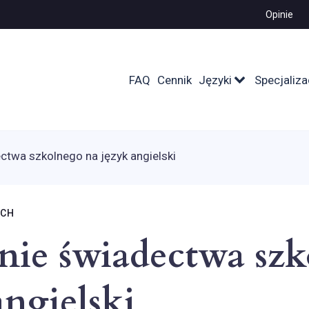
Opinie
FAQ
Cennik
Języki
Specjaliza
twa szkolnego na język angielski
ICH
nie świadectwa sz
angielski