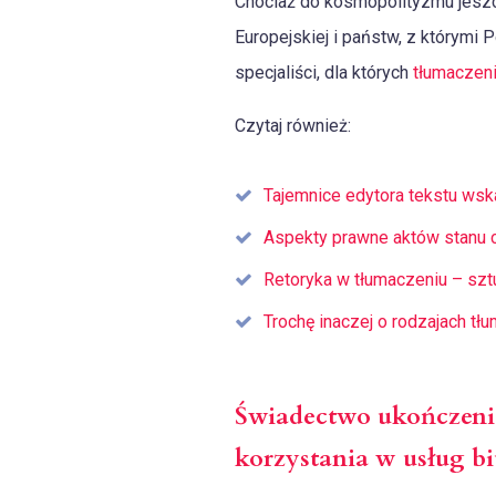
Chociaż do kosmopolityzmu jeszcz
Europejskiej i państw, z którymi
specjaliści, dla których
tłumaczen
Czytaj również:
Tajemnice edytora tekstu ws
Aspekty prawne aktów stanu c
Retoryka w tłumaczeniu – sztu
Trochę inaczej o rodzajach tł
Świadectwo ukończenia
korzystania w usług b