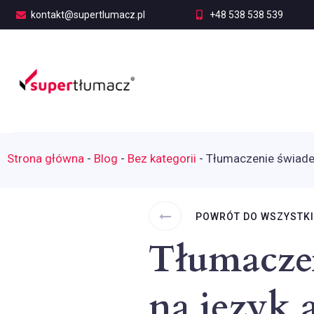
kontakt@supertlumacz.pl
+48 538 538 539
Strona główna
-
Blog
-
Bez kategorii
-
Tłumaczenie świadec
POWRÓT DO WSZYSTK
Tłumacze
na język 