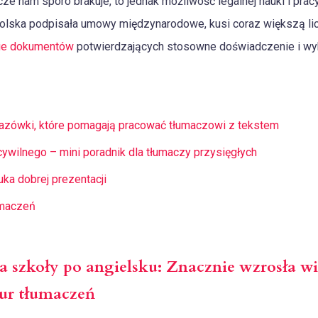
e nam sporo brakuje, to jednak możliwość legalnej nauki i prac
 Polska podpisała umowy międzynarodowe, kusi coraz większą li
ie dokumentów
potwierdzających stosowne doświadczenie i wyk
kazówki, które pomagają pracować tłumaczowi z tekstem
ywilnego – mini poradnik dla tłumaczy przysięgłych
ka dobrej prezentacji
umaczeń
 szkoły po angielsku: Znacznie wzrosła wi
iur tłumaczeń