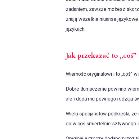
zadaniem, zawsze możesz skorzys
znają wszelkie niuanse językowe 
językach.
Jak przekazać to „coś” 
Wierność oryginałowi i to „coś” wi
Dobre tłumaczenie powinno wiernie
ale i doda mu pewnego rodzaju ś
Wielu specjalistów podkreśla, że 
go w coś śmiertelnie sztywnego i
Oryginał a rzeczy dodane przez t