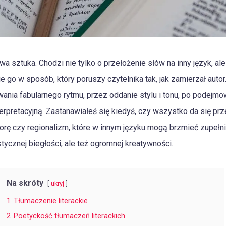
wa sztuka. Chodzi nie tylko o przełożenie słów na inny język, a
e go w sposób, który poruszy czytelnika tak, jak zamierzał autor
ia fabularnego rytmu, przez oddanie stylu i tonu, po podejmowa
pretacyjną. Zastanawiałeś się kiedyś, czy wszystko da się prze
forę czy regionalizm, które w innym języku mogą brzmieć zupełn
tycznej biegłości, ale też ogromnej kreatywności.
Na skróty
ukryj
1
Tłumaczenie literackie
2
Poetyckość tłumaczeń literackich