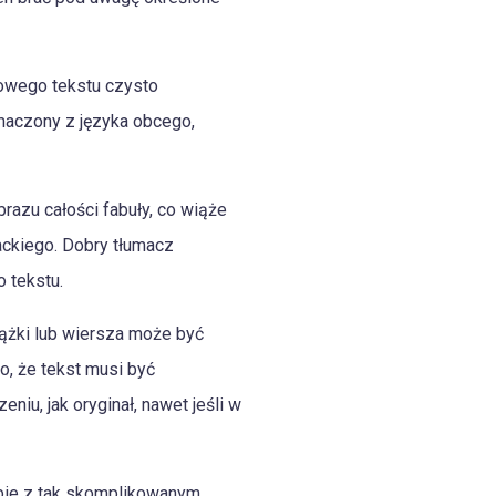
powego tekstu czysto
umaczony z języka obcego,
azu całości fabuły, co wiąże
rackiego. Dobry tłumacz
 tekstu.
iążki lub wiersza może być
to, że tekst musi być
iu, jak oryginał, nawet jeśli w
sobie z tak skomplikowanym