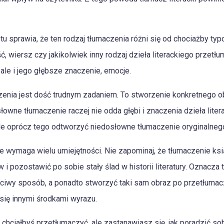
tu sprawia, że ten rodzaj tłumaczenia różni się od chociażby ty
, wiersz czy jakikolwiek inny rodzaj dzieła literackiego przetł
ale i jego głębsze znaczenie, emocje.
nia jest dość trudnym zadaniem. To stworzenie konkretnego obr
łowne tłumaczenie raczej nie odda głębi i znaczenia dzieła lite
 ale oprócz tego odtworzyć niedosłowne tłumaczenie oryginalnego
nie wymaga wielu umiejętności. Nie zapominaj, że tłumaczenie ks
i pozostawić po sobie stały ślad w historii literatury. Oznacza 
iwy sposób, a ponadto stworzyć taki sam obraz po przetłumaczen
się innymi środkami wyrazu.
re chciałbyś przetłumaczyć, ale zastanawiasz się, jak poradzić 