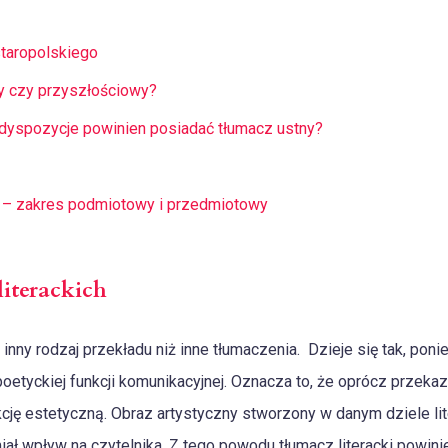
taropolskiego
y czy przyszłościowy?
dyspozycje powinien posiadać tłumacz ustny?
 – zakres podmiotowy i przedmiotowy
iterackich
e inny rodzaj przekładu niż inne tłumaczenia. Dzieje się tak, po
 poetyckiej funkcji komunikacyjnej. Oznacza to, że oprócz przeka
kcję estetyczną. Obraz artystyczny stworzony w danym dziele lit
iał wpływ na czytelnika. Z tego powodu tłumacz literacki powin