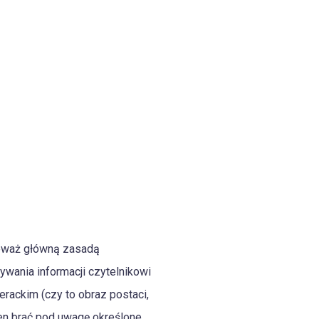
nieważ główną zasadą
zywania informacji czytelnikowi
erackim (czy to obraz postaci,
ien brać pod uwagę określone