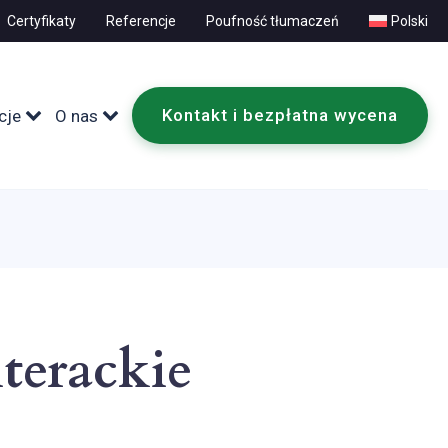
Certyfikaty
Referencje
Poufność tłumaczeń
Polski
Kontakt i bezpłatna wycena
cje
O nas
iterackie