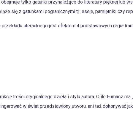
i obejmuje tylko gatunki przynależące do literatury pięknej lub w
 wiąże się z gatunkami pogranicznymi tj.: eseje, pamiętniki czy rep
przekładu literackiego jest efektem 4 podstawowych reguł tran
kcję treści oryginalnego dzieła i stylu autora. O ile tłumacz m
wa ingerować w świat przedstawiony utworu, ani też dokonywać ja