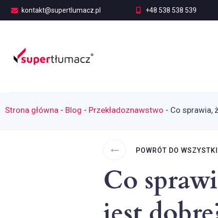
kontakt@supertlumacz.pl
+48 538 538 539
Strona główna
-
Blog
-
Przekładoznawstwo
-
Co sprawia, ż
POWRÓT DO WSZYSTK
Co sprawi
jest dobre