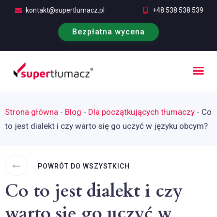
kontakt@supertlumacz.pl
+48 538 538 539
Bezpłatna wycena
Poufność tłumaczeń
Kontakt i bezpłatna wycena
Strona główna
-
Blog
-
Dla początkujących tłumaczy
-
Co
to jest dialekt i czy warto się go uczyć w języku obcym?
POWRÓT DO WSZYSTKICH
Co to jest dialekt i czy
warto się go uczyć w