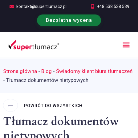
kontakt@supertlumacz.pl
+48 538 538 539
Bezpłatna wycena
Poufność tłumaczeń
Kontakt i bezpłatna wycena
Strona główna
-
Blog
-
Świadomy klient biura tłumaczeń
-
Tłumacz dokumentów nietypowych
POWRÓT DO WSZYSTKICH
Tłumacz dokumentów
nietypowych