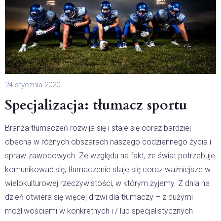
24 stycznia 2020
Specjalizacja: tłumacz sportu
Branża tłumaczeń rozwija się i staje się coraz bardziej
obecna w różnych obszarach naszego codziennego życia i
spraw zawodowych. Ze względu na fakt, że świat potrzebuje
komunikować się, tłumaczenie staje się coraz ważniejsze w
wielokulturowej rzeczywistości, w którym żyjemy. Z dnia na
dzień otwiera się więcej drzwi dla tłumaczy – z dużymi
możliwościami w konkretnych i / lub specjalistycznych