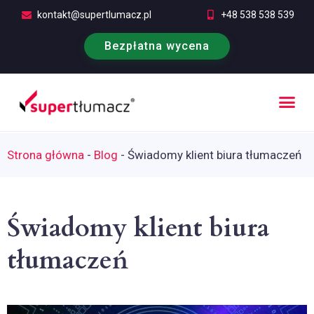
kontakt@supertlumacz.pl
+48 538 538 539
Bezpłatna wycena
Poufność tłumaczeń
Kontakt i bezpłatna wycena
Strona główna
-
Blog
-
Świadomy klient biura tłumaczeń
Świadomy klient biura
tłumaczeń