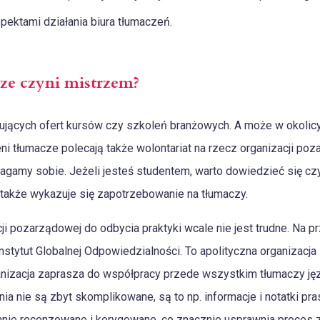
pektami działania biura tłumaczeń.
ze czyni mistrzem?
sujących ofert kursów czy szkoleń branżowych. A może w okolic
ni tłumacze polecają także wolontariat na rzecz organizacji poz
gamy sobie. Jeżeli jesteś studentem, warto dowiedzieć się czy
j także wykazuje się zapotrzebowanie na tłumaczy.
ji pozarządowej do odbycia praktyki wcale nie jest trudne. Na p
stytut Globalnej Odpowiedzialności. To apolityczna organizacja
izacja zaprasza do współpracy przede wszystkim tłumaczy języ
ia nie są zbyt skomplikowane, są to np. informacje i notatki pras
nie recenzowane i korygowane, co znacznie usprawnia proces 