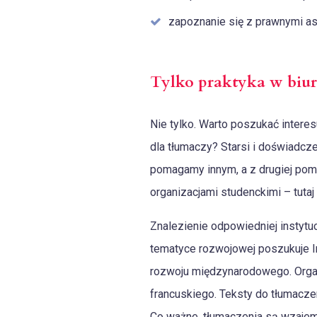
zapoznanie się z prawnymi as
Tylko praktyka w biur
Nie tylko. Warto poszukać intere
dla tłumaczy? Starsi i doświadcze
pomagamy innym, a z drugiej poma
organizacjami studenckimi – tuta
Znalezienie odpowiedniej instytuc
tematyce rozwojowej poszukuje In
rozwoju międzynarodowego. Organ
francuskiego. Teksty do tłumaczen
Co ważne, tłumaczenia są wzajem