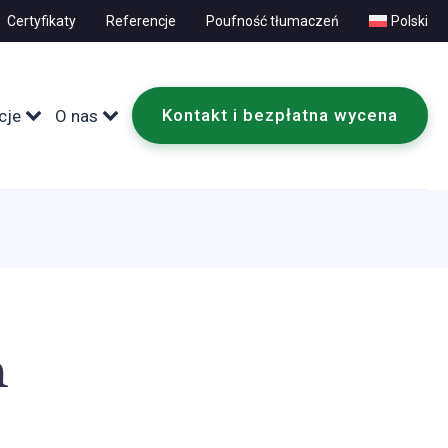
Certyfikaty
Referencje
Poufność tłumaczeń
Polski
Kontakt i bezpłatna wycena
cje
O nas
ń