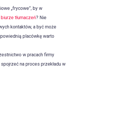
iowe „frycowe”, by w
 biurze tłumaczeń
? Nie
awych kontaktów, a być może
odpowiednią placówkę warto
zestnictwo w pracach firmy
 spojrzeć na proces przekładu w