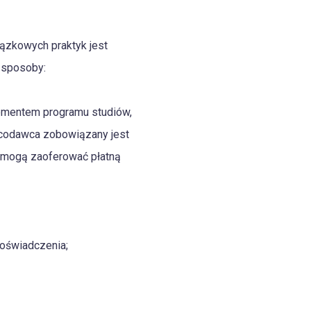
iązkowych praktyk jest
 sposoby:
lementem programu studiów,
racodawca zobowiązany jest
ń mogą zaoferować płatną
oświadczenia;