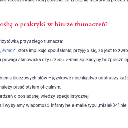
rośbą o praktyki w biurze tłumaczeń?
izytówką przyszłego tłumacza:
„Witam
”, która implikuje spoufalenie; przyjęło się, że jest to 
a powagi stanowiska czy urzędu; e-mail aplikacyjny bezpieczni
gubienia kluczowych słów – językowe niechlujstwo odstraszy ka
ależy pisać stylem oficjalnym;
erdzeń o posiadanej wiedzy specjalistycznej;
il wysyłamy wiadomość. Infantylne e-maile typu „misiek34” nie 