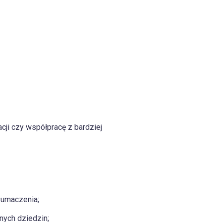
i czy współpracę z bardziej
łumaczenia;
ych dziedzin;