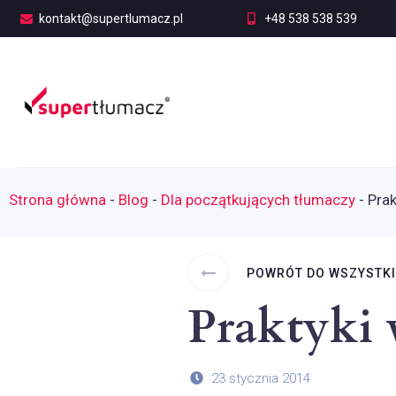
kontakt@supertlumacz.pl
+48 538 538 539
Strona główna
-
Blog
-
Dla początkujących tłumaczy
-
Prak
POWRÓT DO WSZYSTK
Praktyki 
23 stycznia 2014