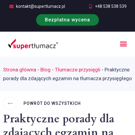
kontakt@supertlumacz.pl
+48 538 538 539
Bezpłatna wycena
Poufność tłumaczeń
Kontakt i bezpłatna wycena
Strona główna
-
Blog
-
Tłumacze przysięgli
-
Praktyczne
porady dla zdających egzamin na tłumacza przysięgłego
POWRÓT DO WSZYSTKICH
Praktyczne porady dla
zdających egzamin na