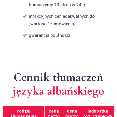
tłumaczymy 10 stron w 24 h,
atrakcyjnych cen adekwatnych do
„wartości” zamówienia,
gwarancja poufności.
Cennik tłumaczeń
języka albańskiego
rodzaj
cena
cena
jednostka
tłumaczenia
netto
brutto
rozliczeniowa