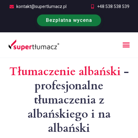
kontakt@supertlumacz.pl
+48 538 538 539
Bezpłatna wycena
Poufność tłumaczeń
Kontakt i bezpłatna wycena
Tłumaczenie albański
-
profesjonalne
tłumaczenia z
albańskiego i na
albański