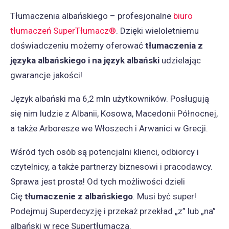
Tłumaczenia albańskiego – profesjonalne
biuro
tłumaczeń SuperTłumacz®
. Dzięki wieloletniemu
doświadczeniu możemy oferować
tłumaczenia z
języka albańskiego i na język albański
udzielając
gwarancje jakości!
Język albański ma 6,2 mln użytkowników. Posługują
się nim ludzie z Albanii, Kosowa, Macedonii Północnej,
a także Arboresze we Włoszech i Arwanici w Grecji.
Wśród tych osób są potencjalni klienci, odbiorcy i
czytelnicy, a także partnerzy biznesowi i pracodawcy.
Sprawa jest prosta! Od tych możliwości dzieli
Cię
tłumaczenie z albańskiego
. Musi być super!
Podejmuj Superdecyzję i przekaż przekład „z” lub „na”
albański w ręce Supertłumacza.