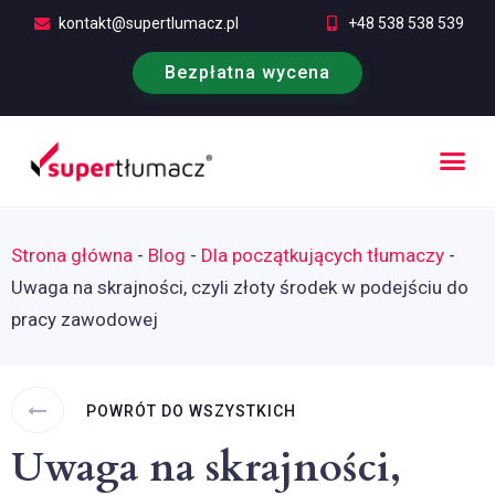
kontakt@supertlumacz.pl
+48 538 538 539
Bezpłatna wycena
Poufność tłumaczeń
Kontakt i bezpłatna wycena
Strona główna
-
Blog
-
Dla początkujących tłumaczy
-
Uwaga na skrajności, czyli złoty środek w podejściu do
pracy zawodowej
POWRÓT DO WSZYSTKICH
Uwaga na skrajności,