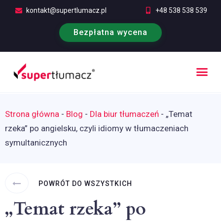
kontakt@supertlumacz.pl
+48 538 538 539
Bezpłatna wycena
Poufność tłumaczeń
Kontakt i bezpłatna wycena
Strona główna
-
Blog
-
Dla biur tłumaczeń
-
„Temat
rzeka” po angielsku, czyli idiomy w tłumaczeniach
symultanicznych
POWRÓT DO WSZYSTKICH
„Temat rzeka” po