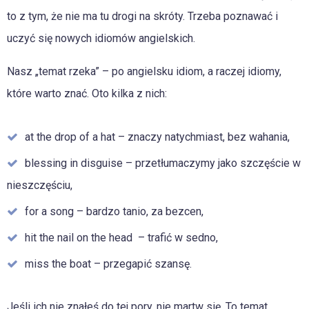
to z tym, że nie ma tu drogi na skróty. Trzeba poznawać i
uczyć się nowych idiomów angielskich.
Nasz „temat rzeka” – po angielsku idiom, a raczej idiomy,
które warto znać. Oto kilka z nich:
at the drop of a hat – znaczy natychmiast, bez wahania,
blessing in disguise – przetłumaczymy jako szczęście w
nieszczęściu,
for a song – bardzo tanio, za bezcen,
hit the nail on the head – trafić w sedno,
miss the boat – przegapić szansę.
Jeśli ich nie znałeś do tej pory, nie martw się. To temat