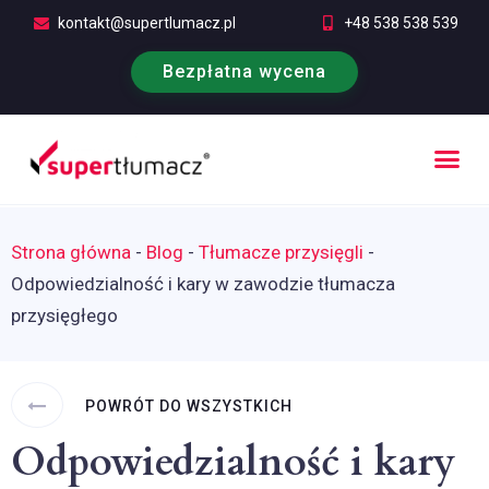
kontakt@supertlumacz.pl
+48 538 538 539
Bezpłatna wycena
Poufność tłumaczeń
Kontakt i bezpłatna wycena
Strona główna
-
Blog
-
Tłumacze przysięgli
-
Odpowiedzialność i kary w zawodzie tłumacza
przysięgłego
POWRÓT DO WSZYSTKICH
Odpowiedzialność i kary