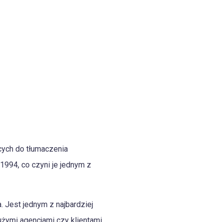
ących do tłumaczenia
994, co czyni je jednym z
 Jest jednym z najbardziej
żymi agencjami czy klientami,