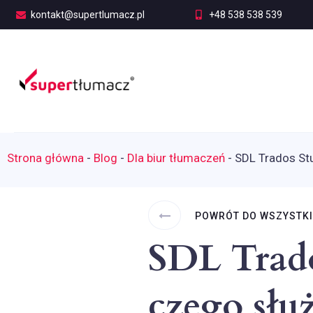
kontakt@supertlumacz.pl
+48 538 538 539
Strona główna
-
Blog
-
Dla biur tłumaczeń
-
SDL Trados Stu
POWRÓT DO WSZYSTK
SDL Trados
czego słu