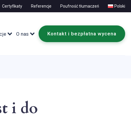
Certyfikaty
Referencje
Poufność tłumaczeń
Polski
Kontakt i bezpłatna wycena
cje
O nas
t i do