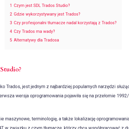
1
Czym jest SDL Trados Studio?
2
Gdzie wykorzystywany jest Trados?
3
Czy profesjonalni tłumacze nadal korzystają z Trados?
4
Czy Trados ma wady?
5
Alternatywy dla Tradosa
Studio?
ko Trados, jest jednym z najbardziej popularnych narzędzi służ
sza wersja oprogramowania pojawiła się na przełomie 1992/1
e maszynowe, terminologię, a także lokalizację oprogramowania.
AT w związku z czym tłumacze, którzy chcą współpracować z du