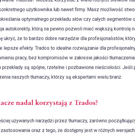
konkretnego użytkownika lub nawet firmy. Masz możliwość stwor
a określania optymalnego przekładu słów czy całych segmentów
cja autokorekty, którą na pewno pozwoli mieć większą kontrolę n
ię ukryć, że to bardzo dobre narzędzie dla profesjonalistów, któ
 lepsze efekty. Trados to idealne rozwiązanie dla profesjonalny
wnieniu pracy, bez kompromisów w zakresie jakości tłumaczenia.
 przekłady są spójne, rzetelne i pozbawione nieścisłości. Jeśli
zenia naszych tłumaczy, którzy są ekspertami wielu branż.
acze nadal korzystają z Trados?
ęściej używanych narzędzi przez tłumaczy, zarówno początkując
zastosowania oraz z tego, że dostępny jest w różnych wersjach