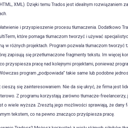
(HTML, XML). Dzięki temu Trados jest idealnym rozwiązaniem zaró
ach.
łatwienie i przyspieszenie procesu tłumaczenia. Dodatkowo Tra
ltiTerm, które pomaga tłumaczom tworzyć i używać specjalistycz
ną w różnych projektach. Program pozwala tłumaczom tworzyć 
órej zapisują się przetłumaczone fragmenty tekstu. Im więcej ko
 co przyspiesza pracę nad kolejnymi projektami, ponieważ progr
 Wówczas program „podpowiada” takie same lub podobne jednos
t cieszą się zainteresowaniem. Nie da się ukryć, że firma jest li
owo. Z programu korzystają zarówno tłumacze-freelancerzy, jak
st o wiele wyższa. Zresztą jego możliwości sprawiają, że dany 
amym tekstem, co na pewno znacząco przyśpiesza pracę.
ywanie Tradosa? Możesz korzystać z wielu różnych silników tł