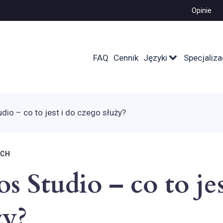
Opinie
FAQ
Cennik
Języki
Specjaliza
dio – co to jest i do czego służy?
ICH
 Studio – co to jes
ży?