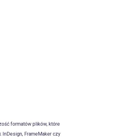
zość formatów plików, które
jak InDesign, FrameMaker czy