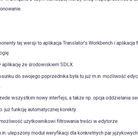
jonowanie.
onenty tej wersji to aplikacja Translator’s Workbench i aplikacj
ogię.
 aplikację ze środowiskiem SDLX.
unku do swojego poprzednika była tu już m.in. możliwość edycji
.
zede wszystkim nowy interfejs, a także np. opcja oddzielania s
 już funkcję automatycznej korekty.
możliwość użytkownikowi filtrowania treści w edytorze.
in. ulepszony moduł weryfikacji dla konkretnych par językowych