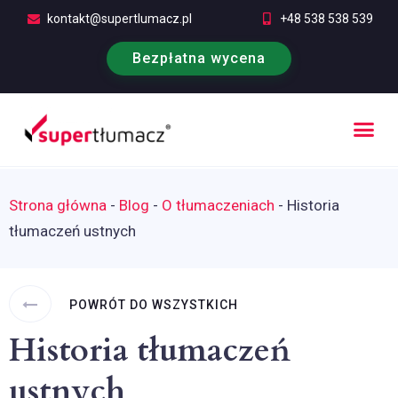
kontakt@supertlumacz.pl
+48 538 538 539
Bezpłatna wycena
Poufność tłumaczeń
Kontakt i bezpłatna wycena
Strona główna
-
Blog
-
O tłumaczeniach
-
Historia
tłumaczeń ustnych
POWRÓT DO WSZYSTKICH
Historia tłumaczeń
ustnych