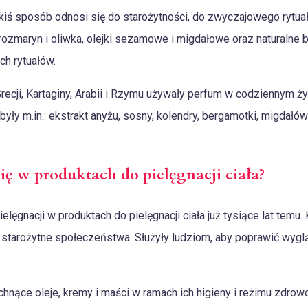
iś sposób odnosi się do starożytności, do zwyczajowego rytuał
, rozmaryn i oliwka, olejki sezamowe i migdałowe oraz naturalne
ch rytuałów.
 Grecji, Kartaginy, Arabii i Rzymu używały perfum w codziennym ży
ły m.in.: ekstrakt anyżu, sosny, kolendry, bergamotki, migdałów 
ię w produktach do pielęgnacji ciała?
ęgnacji w produktach do pielęgnacji ciała już tysiące lat temu.
tarożytne społeczeństwa. Służyły ludziom, aby poprawić wygląd
hnące oleje, kremy i maści w ramach ich higieny i reżimu zdrowo