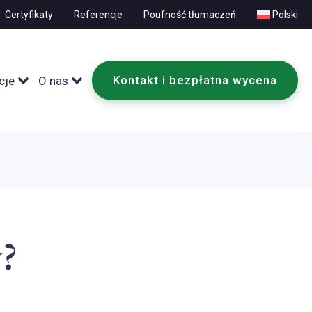
Certyfikaty
Referencje
Poufność tłumaczeń
Polski
Kontakt i bezpłatna wycena
cje
O nas
?