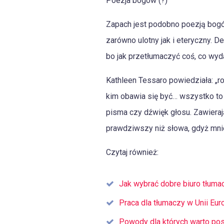
Poezja bogów (?)
Zapach jest podobno poezją bogów
zarówno ulotny jak i eteryczny. 
bo jak przetłumaczyć coś, co wyd
Kathleen Tessaro powiedziała: „ro
kim obawia się być… wszystko to 
pisma czy dźwięk głosu. Zawierają
prawdziwszy niż słowa, gdyż mnie
Czytaj również:
Jak wybrać dobre biuro tłum
Praca dla tłumaczy w Unii Eur
Powody dla których warto po