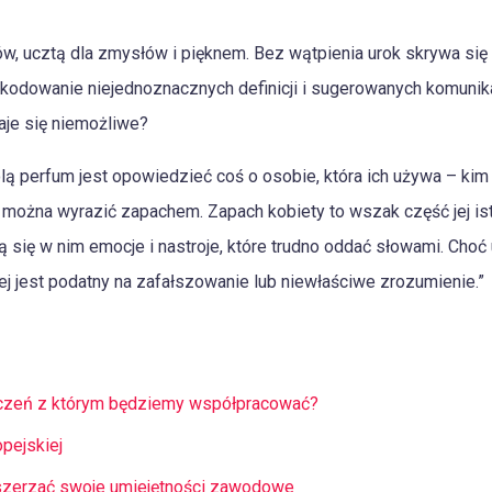
, ucztą dla zmysłów i pięknem. Bez wątpienia urok skrywa się w
Dekodowanie niejednoznacznych definicji i sugerowanych komunik
aje się niemożliwe?
lą perfum jest opowiedzieć coś o osobie, która ich używa – kim
można wyrazić zapachem. Zapach kobiety to wszak część jej isto
 się w nim emocje i nastroje, które trudno oddać słowami. Choć 
j jest podatny na zafałszowanie lub niewłaściwe zrozumienie.”
aczeń z którym będziemy współpracować?
opejskiej
szerzać swoje umiejętności zawodowe