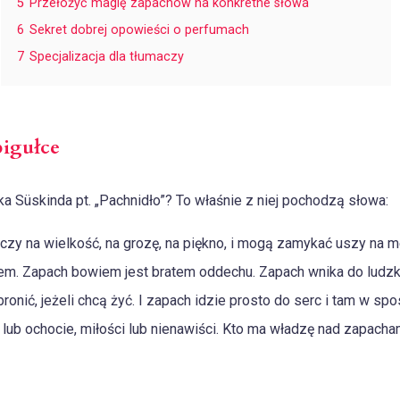
5
Przełożyć magię zapachów na konkretne słowa
6
Sekret dobrej opowieści o perfumach
7
Specjalizacja dla tłumaczy
igułce
a Süskinda pt. „Pachnidło”? To właśnie z niej pochodzą słowa:
y na wielkość, na grozę, na piękno, i mogą zamykać uszy na me
em. Zapach bowiem jest bratem oddechu. Zapach wnika do ludz
bronić, jeżeli chcą żyć. I zapach idzie prosto do serc i tam w s
 lub ochocie, miłości lub nienawiści. Kto ma władzę nad zapach