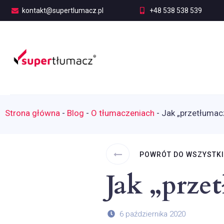
kontakt@supertlumacz.pl
+48 538 538 539
Strona główna
-
Blog
-
O tłumaczeniach
-
Jak „przetłumac
POWRÓT DO WSZYSTK
Jak „prze
6 października 2020