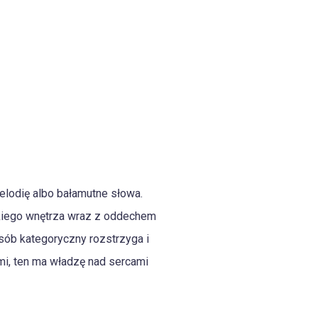
lodię albo bałamutne słowa.
kiego wnętrza wraz z oddechem
posób kategoryczny rozstrzyga i
ami, ten ma władzę nad sercami