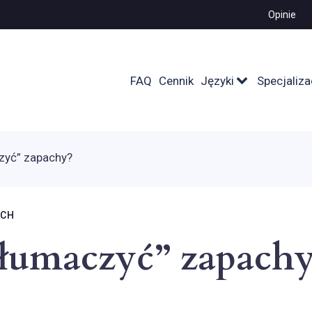
Opinie
FAQ
Cennik
Języki
Specjaliza
zyć” zapachy?
ICH
tłumaczyć” zapachy