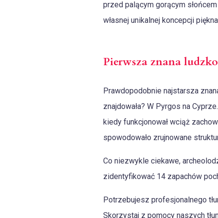
przed palącym gorącym słońcem i 
własnej unikalnej koncepcji piękna
Pierwsza znana ludzko
Prawdopodobnie najstarsza znana 
znajdowała? W Pyrgos na Cyprze. 
kiedy funkcjonował wciąż zachował
spowodowało zrujnowane struktur
Co niezwykle ciekawe, archeolodz
zidentyfikować 14 zapachów poch
Potrzebujesz profesjonalnego tł
Skorzystaj z pomocy naszych tłuma