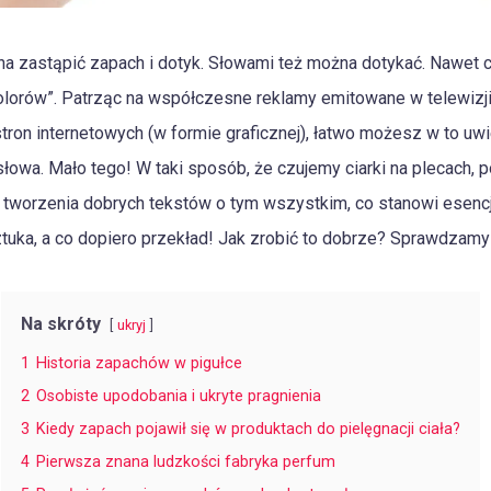
a zastąpić zapach i dotyk. Słowami też można dotykać. Nawet c
olorów”. Patrząc na współczesne reklamy emitowane w telewizji, r
tron internetowych (w formie graficznej), łatwo możesz w to uwi
owa. Mało tego! W taki sposób, że czujemy ciarki na plecach, p
 tworzenia dobrych tekstów o tym wszystkim, co stanowi esencję
ztuka, a co dopiero przekład! Jak zrobić to dobrze? Sprawdzamy
Na skróty
ukryj
1
Historia zapachów w pigułce
2
Osobiste upodobania i ukryte pragnienia
3
Kiedy zapach pojawił się w produktach do pielęgnacji ciała?
4
Pierwsza znana ludzkości fabryka perfum