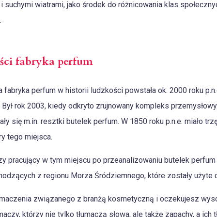
suchymi wiatrami, jako środek do różnicowania klas społecznych
.
ści fabryka perfum
fabryka perfum w historii ludzkości powstała ok. 2000 roku p.n
Był rok 2003, kiedy odkryto zrujnowany kompleks przemysłowy.
y się m.in. resztki butelek perfum. W 1850 roku p.n.e. miało trzę
y tego miejsca.
y pracujący w tym miejscu po przeanalizowaniu butelek perfum 
odzących z regionu Morza Śródziemnego, które zostały użyte d
umaczenia związanego z branżą kosmetyczną i oczekujesz wysok
czy, którzy nie tylko tłumaczą słowa, ale także zapachy, a ich 