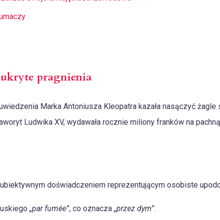
łumaczy
 ukryte pragnienia
wiedzenia Marka Antoniusza Kleopatra kazała nasączyć żagle 
oryt Ludwika XV, wydawała rocznie miliony franków na pachnąc
ubiektywnym doświadczeniem reprezentującym osobiste upodoba
cuskiego
„par fumée”
, co oznacza
„przez dym”
.