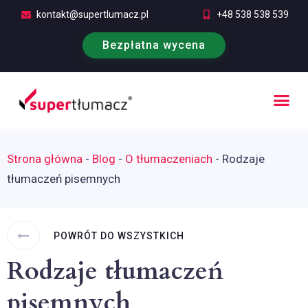
kontakt@supertlumacz.pl
+48 538 538 539
Bezpłatna wycena
Poufność tłumaczeń
Kontakt i bezpłatna wycena
Strona główna
-
Blog
-
O tłumaczeniach
-
Rodzaje
tłumaczeń pisemnych
POWRÓT DO WSZYSTKICH
Rodzaje tłumaczeń
pisemnych