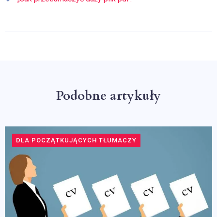
Podobne artykuły
DLA POCZĄTKUJĄCYCH TŁUMACZY