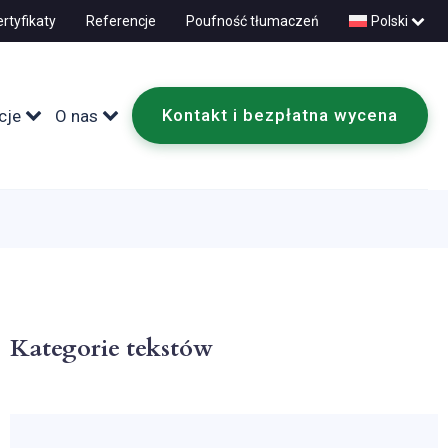
rtyfikaty
Referencje
Poufność tłumaczeń
Polski
Kontakt i bezpłatna wycena
cje
O nas
Kategorie tekstów