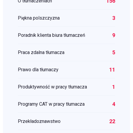
156
O tłumaczeniach
3
Piękna polszczyzna
9
Poradnik klienta biura tłumaczeń
5
Praca zdalna tłumacza
11
Prawo dla tłumaczy
1
Produktywność w pracy tłumacza
4
Programy CAT w pracy tłumacza
22
Przekładoznawstwo