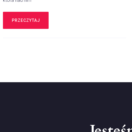
która nad nim
PRZECZYTAJ
Jeste