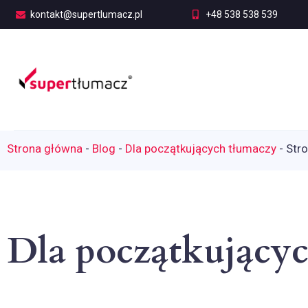
kontakt@supertlumacz.pl
+48 538 538 539
Strona główna
-
Blog
-
Dla początkujących tłumaczy
-
Str
Dla początkujący