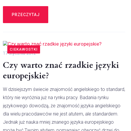
PRZECZYTAJ
CIEKAWOSTKI
17 stycznia 2012
Czy warto znać rzadkie języki
europejskie?
W dzisiejszym świecie znajomość angielskiego to standard,
który nie wyróżnia już na rynku pracy. Badania rynku
językowego dowodzą, że znajomość języka angielskiego
dla wielu pracodawców nie jest atutem, ale standardem.
Jednak już nauka mniej znanego języka europejskiego
może być Twoim atutem, pomagając otworzyć drzwi do