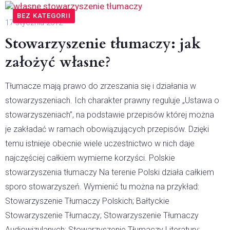
BEZ KATEGORII
17 stycznia 2012
Stowarzyszenie tłumaczy: jak
założyć własne?
Tłumacze mają prawo do zrzeszania się i działania w
stowarzyszeniach. Ich charakter prawny reguluje „Ustawa o
stowarzyszeniach”, na podstawie przepisów której można
je zakładać w ramach obowiązujących przepisów. Dzięki
temu istnieje obecnie wiele uczestnictwo w nich daje
najczęściej całkiem wymierne korzyści. Polskie
stowarzyszenia tłumaczy Na terenie Polski działa całkiem
sporo stowarzyszeń. Wymienić tu można na przykład:
Stowarzyszenie Tłumaczy Polskich; Bałtyckie
Stowarzyszenie Tłumaczy; Stowarzyszenie Tłumaczy
Audiowizulanych; Stowarzyszenie Tłumaczy Literatury;