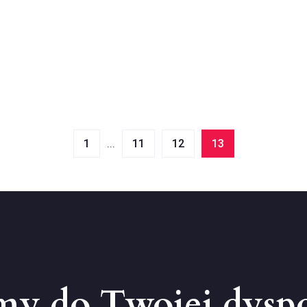
...
1
11
12
13
śmy do Twojej dysp